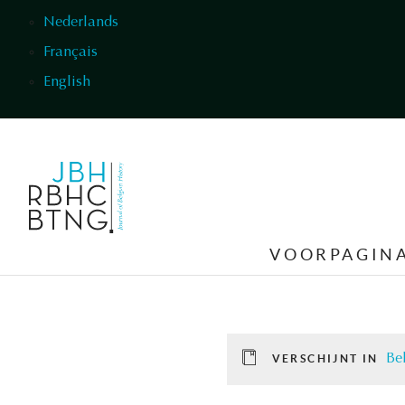
Overslaan en naar de inhoud gaan
Nederlands
Français
English
VOORPAGIN
Be
VERSCHIJNT IN