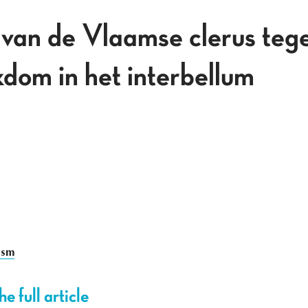
van de Vlaamse clerus teg
kdom in het interbellum
ism
e full article