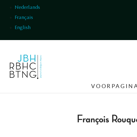
Overslaan en naar de inhoud gaan
Nederlands
Français
English
VOORPAGIN
François Rouqu