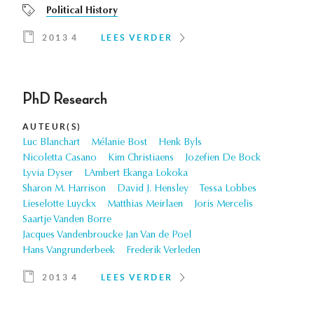
Political History
2013 4
LEES VERDER
PhD Research
AUTEUR(S)
Luc Blanchart
Mélanie Bost
Henk Byls
Nicoletta Casano
Kim Christiaens
Jozefien De Bock
Lyvia Dyser
LAmbert Ekanga Lokoka
Sharon M. Harrison
David J. Hensley
Tessa Lobbes
Lieselotte Luyckx
Matthias Meirlaen
Joris Mercelis
Saartje Vanden Borre
Jacques Vandenbroucke Jan Van de Poel
Hans Vangrunderbeek
Frederik Verleden
2013 4
LEES VERDER