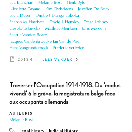
Luc Blanchart
Mélanie Bost
Henk Byls
Nicoletta Casano
Kim Christiaens
Jozefien De Bock
Lyvia Dyser
LAmbert Ekanga Lokoka
Sharon M. Harrison
David J. Hensley
Tessa Lobbes
Lieselotte Luyckx
Matthias Meirlaen
Joris Mercelis
Saartje Vanden Borre
Jacques Vandenbroucke Jan Van de Poel
Hans Vangrunderbeek
Frederik Verleden
2013 4
LEES VERDER
Traverser l'Occupation 1914-1918. Du 'modus
vivendi' à la grève, la magistrature belge face
aux occupants allemands
AUTEUR(S)
Mélanie Bost
Legal history
Judicial History