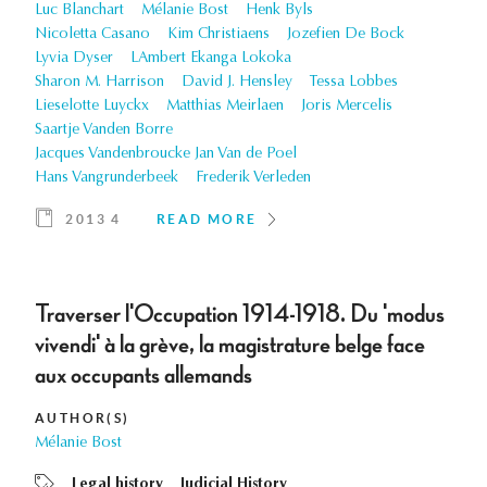
Luc Blanchart
Mélanie Bost
Henk Byls
Nicoletta Casano
Kim Christiaens
Jozefien De Bock
Lyvia Dyser
LAmbert Ekanga Lokoka
Sharon M. Harrison
David J. Hensley
Tessa Lobbes
Lieselotte Luyckx
Matthias Meirlaen
Joris Mercelis
Saartje Vanden Borre
Jacques Vandenbroucke Jan Van de Poel
Hans Vangrunderbeek
Frederik Verleden
2013 4
READ MORE
Traverser l'Occupation 1914-1918. Du 'modus
vivendi' à la grève, la magistrature belge face
aux occupants allemands
AUTHOR(S)
Mélanie Bost
Legal history
Judicial History