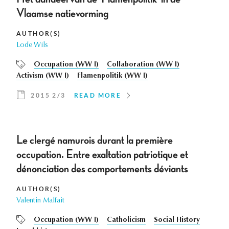
Vlaamse natievorming
AUTHOR(S)
Lode Wils
Occupation (WW I)
Collaboration (WW I)
Activism (WW I)
Flamenpolitik (WW I)
2015 2/3
READ MORE
Le clergé namurois durant la première
occupation. Entre exaltation patriotique et
dénonciation des comportements déviants
AUTHOR(S)
Valentin Malfait
Occupation (WW I)
Catholicism
Social History