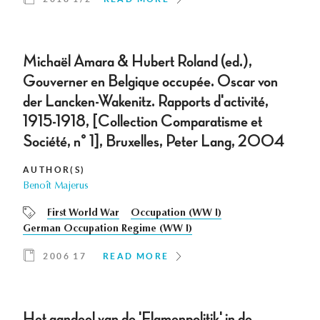
Michaël Amara & Hubert Roland (ed.),
Gouverner en Belgique occupée. Oscar von
der Lancken-Wakenitz. Rapports d'activité,
1915-1918, [Collection Comparatisme et
Société, n° 1], Bruxelles, Peter Lang, 2004
AUTHOR(S)
Benoît Majerus
First World War
Occupation (WW I)
German Occupation Regime (WW I)
2006 17
READ MORE
Het aandeel van de 'Flamenpolitik' in de