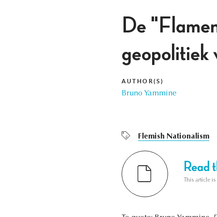
De "Flamenpo
geopolitiek
AUTHOR(S)
Bruno Yammine
Flemish Nationalism
Read th
This article i