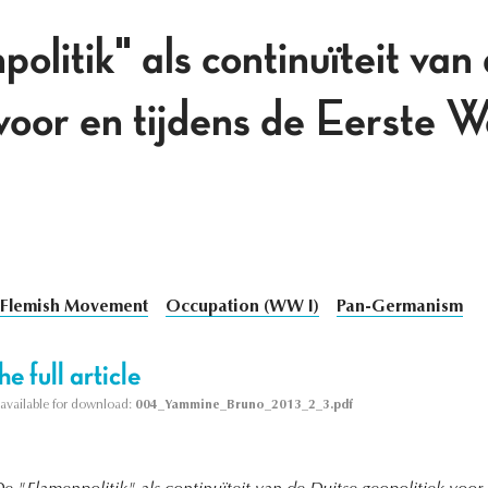
litik" als continuïteit van
 voor en tijdens de Eerste 
Flemish Movement
Occupation (WW I)
Pan-Germanism
e full article
s available for download:
004_Yammine_Bruno_2013_2_3.pdf