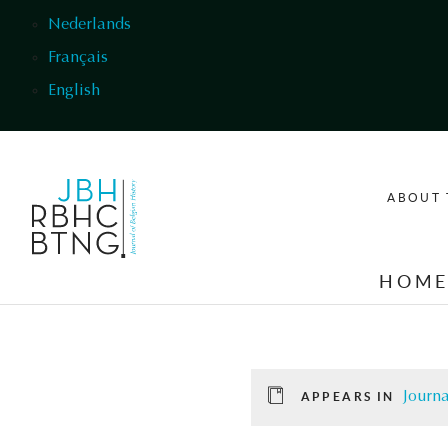
Skip to main content
Nederlands
Français
English
ABOUT 
HOM
Journa
APPEARS IN