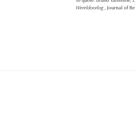
To quote: Bruno Yammine,
D
Wereldoorlog
, Journal of B