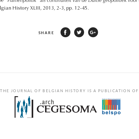
e "Flamenpolitik" als continuïteit van de Duitse geopolitiek voor 
elgian History XLIII, 2013, 2-3, pp. 12-45.
SHARE
THE JOURNAL OF BELGIAN HISTORY IS A PUBLICATION OF