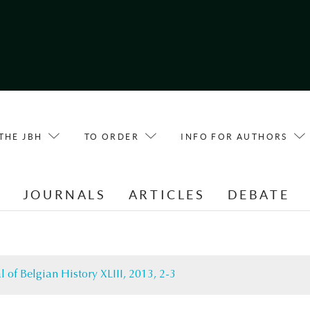
THE JBH
TO ORDER
INFO FOR AUTHORS
E
JOURNALS
ARTICLES
DEBATE
l of Belgian History XLIII, 2013, 2-3