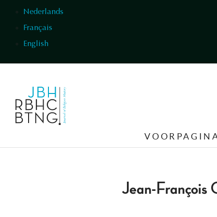
Overslaan en naar de inhoud gaan
Nederlands
Français
English
VOORPAGIN
Jean-François 