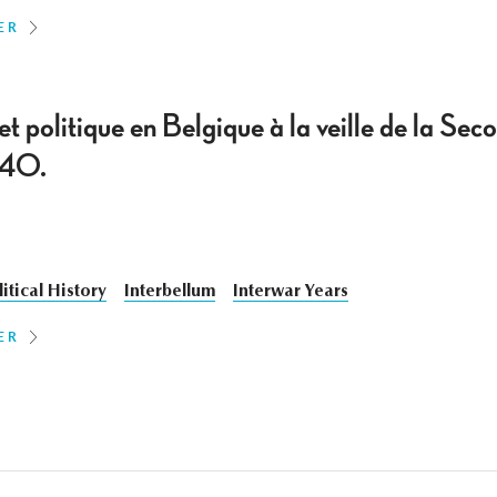
ER
t politique en Belgique à la veille de la Se
940.
litical History
Interbellum
Interwar Years
ER