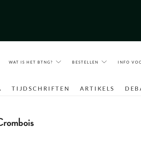
WAT IS HET BTNG?
BESTELLEN
INFO VO
A
TIJDSCHRIFTEN
ARTIKELS
DEB
Crombois