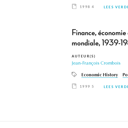
1998 4
LEES VERD
Finance, économie e
mondiale, 1939-1
AUTEUR(S)
Jean-François Crombois
Economic History
Po
1999 5
LEES VERD