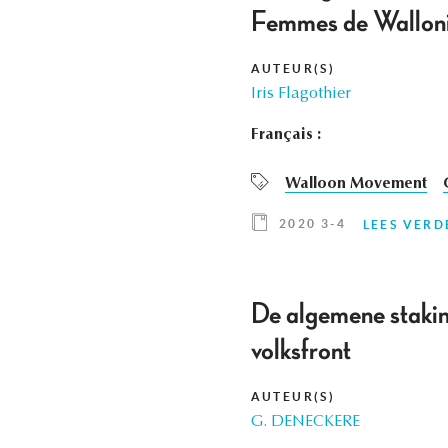
Femmes de Walloni
AUTEUR(S)
Iris Flagothier
Français :
Walloon Movement
2020 3-4
LEES VERD
De algemene stakin
volksfront
AUTEUR(S)
G. DENECKERE