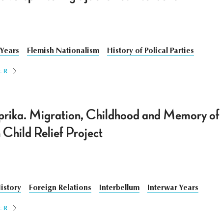
 Years
Flemish Nationalism
History of Polical Parties
ER
rika. Migration, Childhood and Memory of 
Child Relief Project
istory
Foreign Relations
Interbellum
Interwar Years
ER