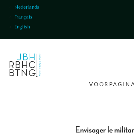
Overslaan en naar de inhoud gaan
Nederlands
Français
English
VOORPAGIN
Envisager le milita