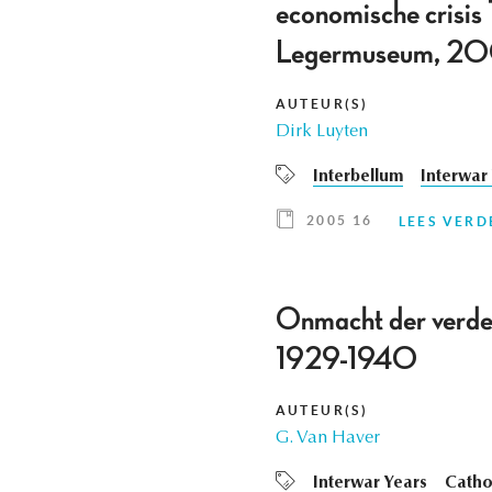
economische crisis
Legermuseum, 2
AUTEUR(S)
Dirk Luyten
Interbellum
Interwar
2005 16
LEES VERD
Onmacht der verdee
1929-1940
AUTEUR(S)
G. Van Haver
Interwar Years
Catho