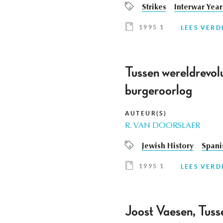
Strikes
Interwar Year
1995 1
LEES VERD
Tussen wereldrevolu
burgeroorlog
AUTEUR(S)
R. VAN DOORSLAER
Jewish History
Spani
1995 1
LEES VERD
Joost Vaesen, Tusse