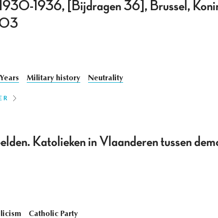
 1930-1936, [Bijdragen 36], Brussel, Konin
003
 Years
Military history
Neutrality
ER
lden. Katolieken in Vlaanderen tussen demo
licism
Catholic Party