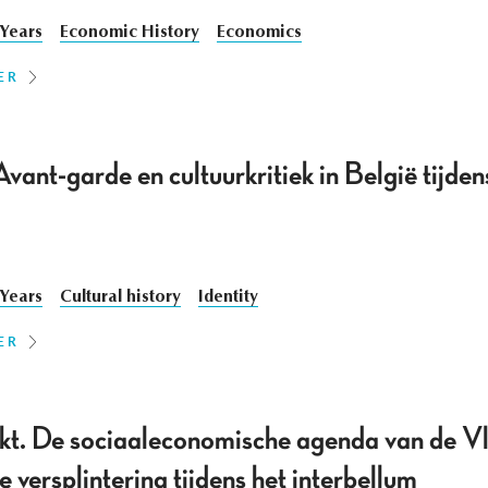
 Years
Economic History
Economics
ER
vant-garde en cultuurkritiek in België tijden
 Years
Cultural history
Identity
ER
kt. De sociaaleconomische agenda van de 
 versplintering tijdens het interbellum