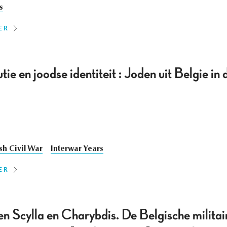
s
ER
tie en joodse identiteit : Joden uit Belgie i
sh Civil War
Interwar Years
ER
n Scylla en Charybdis. De Belgische militair