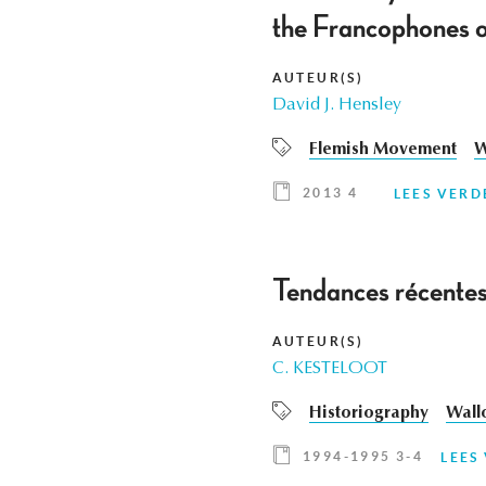
the Francophones 
AUTEUR(S)
David J. Hensley
Flemish Movement
W
2013 4
LEES VERD
Tendances récentes
AUTEUR(S)
C. KESTELOOT
Historiography
Wall
1994-1995 3-4
LEES