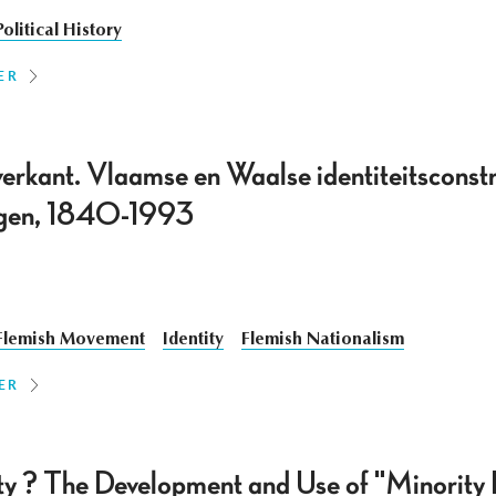
Political History
ER
erkant. Vlaamse en Waalse identiteitsconstr
togen, 1840-1993
Flemish Movement
Identity
Flemish Nationalism
ER
ty ? The Development and Use of "Minority