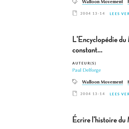
Walloon Movement
2004 13-14
LEES VE
L'Encyclopédie du 
constant...
AUTEUR(S)
Paul Delforge
Walloon Movement
2004 13-14
LEES VE
Écrire l'histoire d