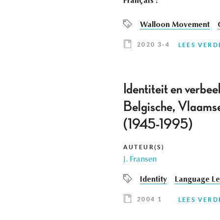
Français :
Walloon Movement
2020 3-4
LEES VERD
Identiteit en verbee
Belgische, Vlaamse,
(1945-1995)
AUTEUR(S)
J. Fransen
Identity
Language Le
2004 1
LEES VERD