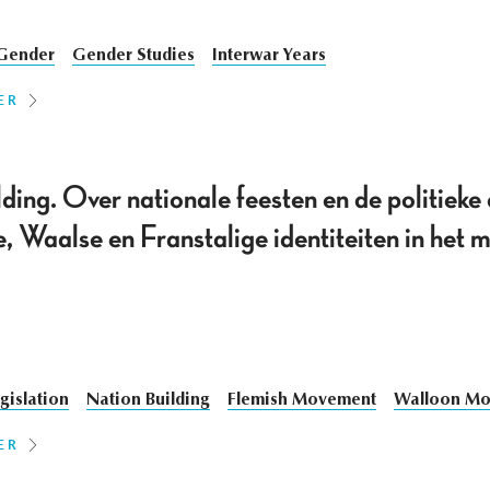
Gender
Gender Studies
Interwar Years
ER
lding. Over nationale feesten en de politieke
 Waalse en Franstalige identiteiten in het m
gislation
Nation Building
Flemish Movement
Walloon M
ER