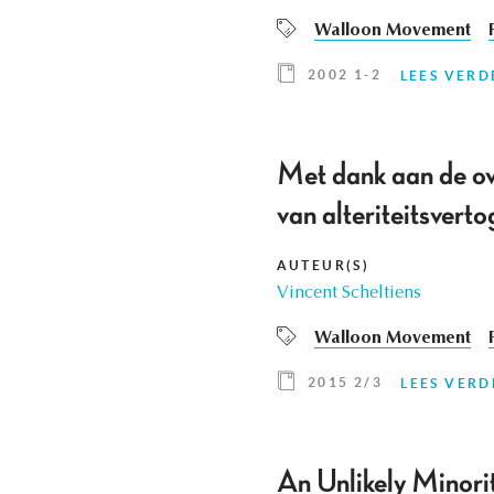
Walloon Movement
2002 1-2
LEES VERD
Met dank aan de ov
van alteriteitsver
AUTEUR(S)
Vincent Scheltiens
Walloon Movement
2015 2/3
LEES VERD
An Unlikely Minori