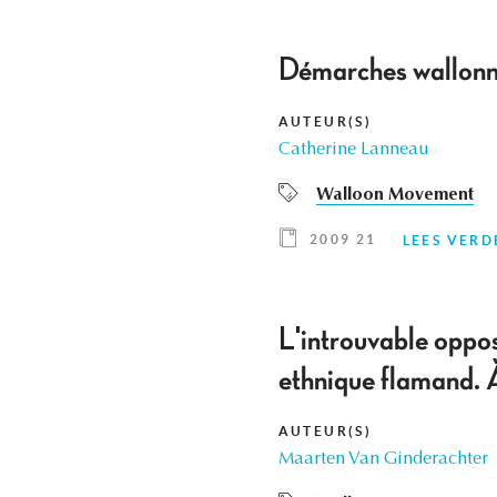
Démarches wallonne
AUTEUR(S)
Catherine Lanneau
Walloon Movement
2009 21
LEES VERD
L'introuvable oppos
ethnique flamand. 
AUTEUR(S)
Maarten Van Ginderachter