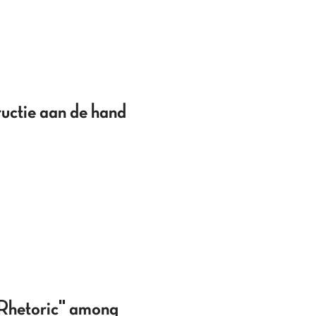
uctie aan de hand
 Rhetoric" among