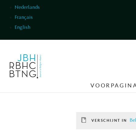
Overslaan en naar de inhoud gaan
Nederlands
Français
English
VOORPAGIN
Be
VERSCHIJNT IN