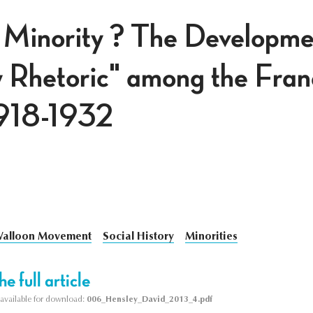
y Minority ? The Developm
y Rhetoric" among the Fran
1918-1932
alloon Movement
Social History
Minorities
e full article
s available for download:
006_Hensley_David_2013_4.pdf