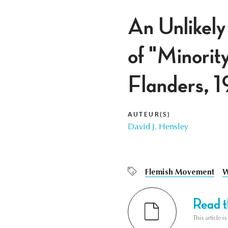
An Unlikel
of "Minorit
Flanders, 
AUTEUR(S)
David J. Hensley
Flemish Movement
W
Read th
This article i