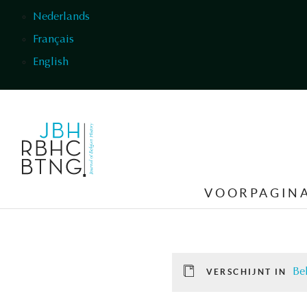
Overslaan en naar de inhoud gaan
Nederlands
Français
English
VOORPAGIN
Be
VERSCHIJNT IN