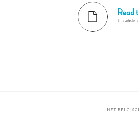
Read th
This article i
HET BELGISC