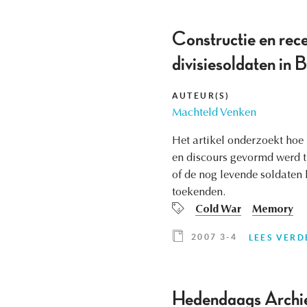
Constructie en rece
divisiesoldaten in 
AUTEUR(S)
Machteld Venken
Het artikel onderzoekt hoe 
en discours gevormd werd ti
of de nog levende soldaten
toekenden.
Cold War
Memory
2007 3-4
LEES VERD
Hedendaags Archie