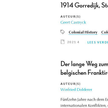
1914 Gorredijk, S
AUTEUR(S)
Geert Castryck
Colonial History
Col
2021 4
LEES VERD
Der lange Weg zum 
belgischen Frankti
AUTEUR(S)
Winfried Dolderer
Fünfzehn Jahre nach dem End
internationalen Konflikten