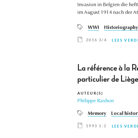
Invasion in Belgien die hef
im August 1914 nach der At
WWI
Historiography
2016 3/4
LEES VERD
La référence à la 
particulier de Lièg
AUTEUR(S)
Philippe Raxhon
Memory
Local histor
1993 1-2
LEES VERD