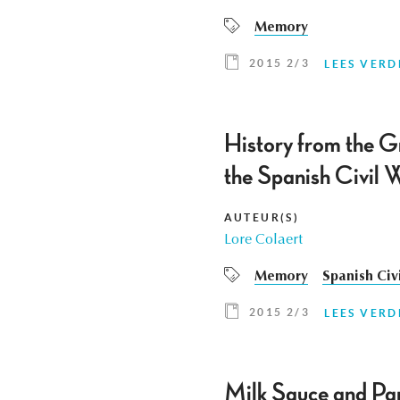
Memory
2015 2/3
LEES VERD
History from the G
the Spanish Civil 
AUTEUR(S)
Lore Colaert
Memory
Spanish Civ
2015 2/3
LEES VERD
Milk Sauce and Pap