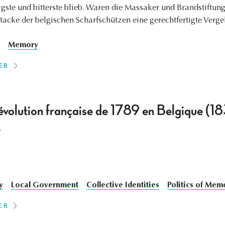
tigste und bitterste blieb. Waren die Massaker und Brandstiftu
tacke der belgischen Scharfschützen eine gerechtfertigte Ve
Memory
ER
Révolution française de 1789 en Belgique (
e
y
Local Government
Collective Identities
Politics of Mem
ER