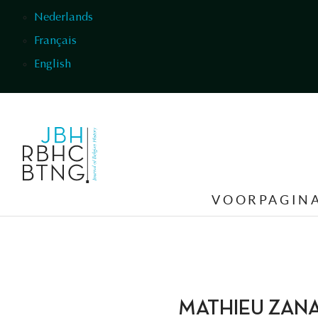
Overslaan en naar de inhoud gaan
Nederlands
Français
English
VOORPAGIN
MATHIEU ZANA ET