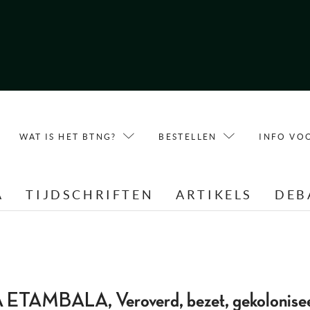
WAT IS HET BTNG?
BESTELLEN
INFO VO
A
TIJDSCHRIFTEN
ARTIKELS
DEB
AMBALA, Veroverd, bezet, gekolonisee