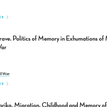
ER
rave. Politics of Memory in Exhumations o
War
il War
ER
rika. Migration, Childhood and Memory of 