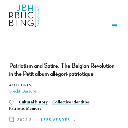
Overslaan en naar de inhoud gaan
Men
Patriotism and Satire. The Belgian Revolution
in the Petit album allégori-patriotique
AUTEUR(S)
Brecht Deseure
Cultural history
Collective Identities
Patriotic Memory
2025 2
LEES VERDER