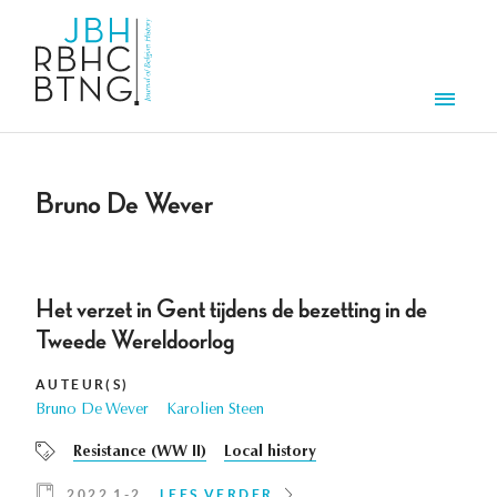
Overslaan en naar de inhoud gaan
Men
Bruno De Wever
Het verzet in Gent tijdens de bezetting in de
Tweede Wereldoorlog
AUTEUR(S)
Bruno De Wever
Karolien Steen
Resistance (WW II)
Local history
2022 1-2
LEES VERDER