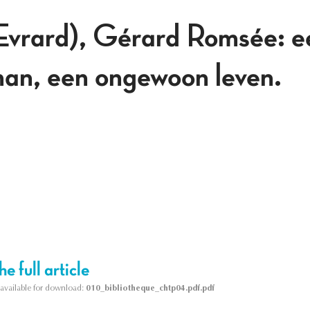
rard), Gérard Romsée: e
an, een ongewoon leven.
e full article
s available for download:
010_bibliotheque_chtp04.pdf.pdf