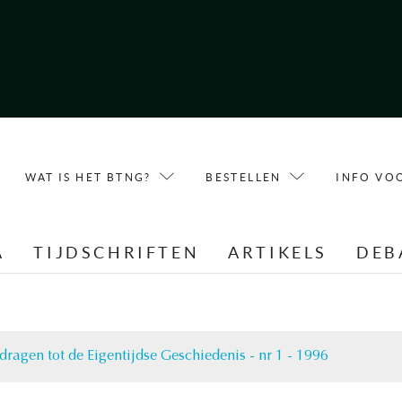
WAT IS HET BTNG?
BESTELLEN
INFO VO
A
TIJDSCHRIFTEN
ARTIKELS
DEB
dragen tot de Eigentijdse Geschiedenis - nr 1 - 1996