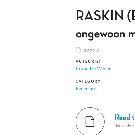
RASKIN (Ev
ongewoon m
1996 1
AUTEUR(S)
Bruno De Wever
CATEGORY
Recensies
Read th
This article i