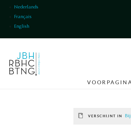
Overslaan en naar de inhoud gaan
Nederlands
Français
English
VOORPAGIN
Bij
VERSCHIJNT IN