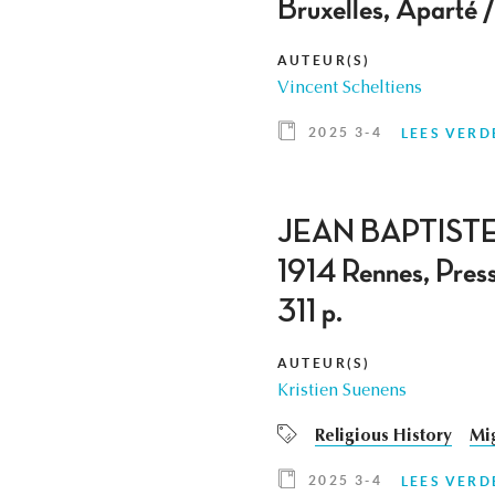
Bruxelles, Apar
AUTEUR(S)
Vincent Scheltiens
2025 3-4
LEES VERD
JEAN BAPTISTE MUR
1914 Rennes, Press
311 p.
AUTEUR(S)
Kristien Suenens
Religious History
Mi
2025 3-4
LEES VERD