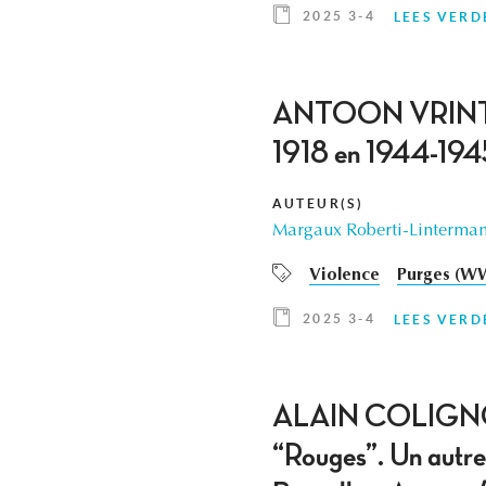
2025 3-4
LEES VERD
ANTOON VRINTS, D
1918 en 1944-1945
AUTEUR(S)
Margaux Roberti-Linterma
Violence
Purges (WW
2025 3-4
LEES VERD
ALAIN COLIGNON 
“Rouges”. Un autre 