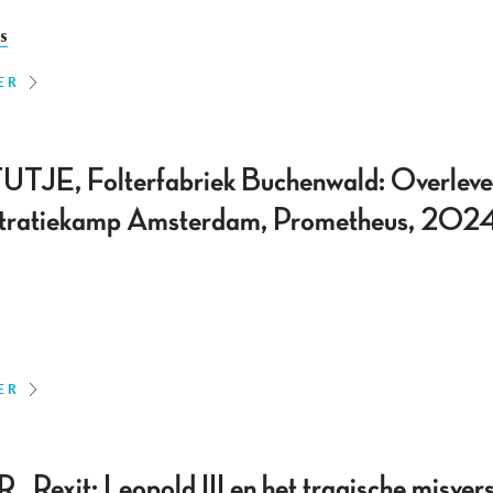
s
ER
E, Folterfabriek Buchenwald: Overleven 
entratiekamp Amsterdam, Prometheus, 2024
ER
xit: Leopold III en het tragische misvers