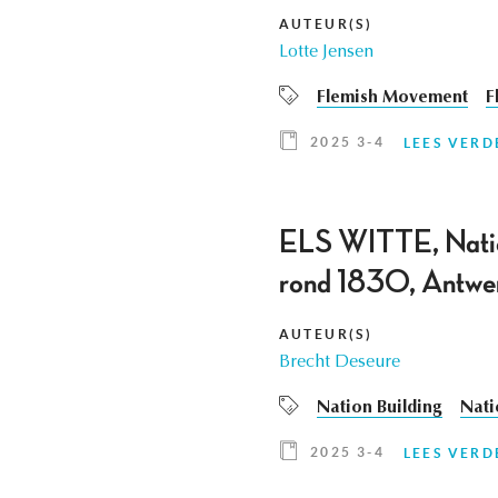
AUTEUR(S)
Lotte Jensen
Flemish Movement
F
2025 3-4
LEES VERD
ELS WITTE, Natievo
rond 1830, Antwe
AUTEUR(S)
Brecht Deseure
Nation Building
Nati
2025 3-4
LEES VERD