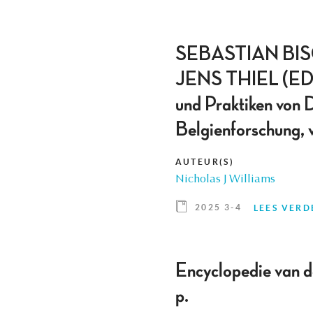
SEBASTIAN BI
JENS THIEL (EDS.),
und Praktiken von 
Belgienforschung,
AUTEUR(S)
Nicholas J Williams
2025 3-4
LEES VERD
Encyclopedie van 
p.