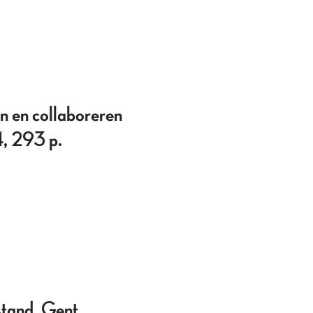
en collaboreren
, 293 p.
tand, Gent,