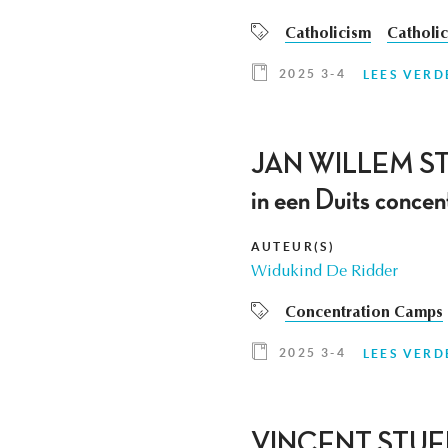
Catholicism
Catholic
2025 3-4
LEES VERD
JAN WILLEM STUTJ
in een Duits conc
AUTEUR(S)
Widukind De Ridder
Concentration Camps
2025 3-4
LEES VERD
VINCENT STUER , Re