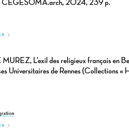
té / CEGESOMA.arch, 2024, 239 p.
ER
EZ, L’exil des religieux français en B
es Universitaires de Rennes (Collections « 
gration
ER