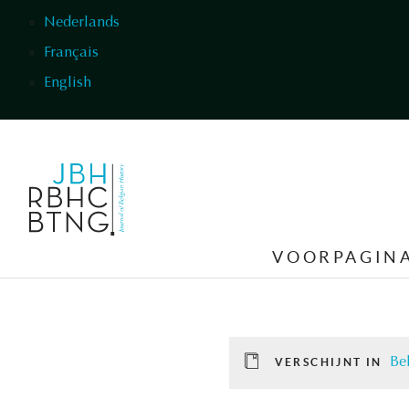
Overslaan en naar de inhoud gaan
Nederlands
Français
English
VOORPAGIN
Be
VERSCHIJNT IN