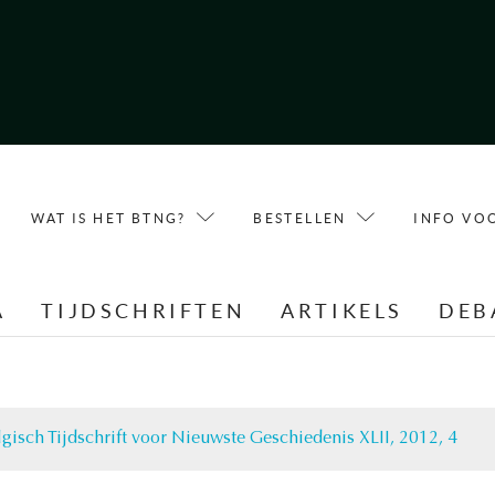
WAT IS HET BTNG?
BESTELLEN
INFO VO
A
TIJDSCHRIFTEN
ARTIKELS
DEB
lgisch Tijdschrift voor Nieuwste Geschiedenis XLII, 2012, 4