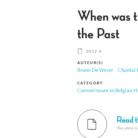
When was t
the Past
2012 4
AUTEUR(S)
Bruno De Wever
Chantal 
CATEGORY
Current Issues in Belgian H
Read th
This article i