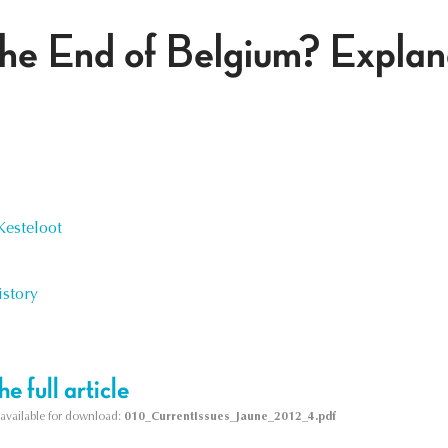
he End of Belgium? Explan
Kesteloot
istory
e full article
s available for download:
010_CurrentIssues_Jaune_2012_4.pdf