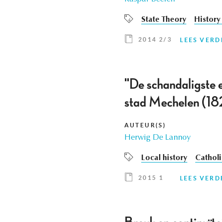
State Theory
History 
2014 2/3
LEES VERD
"De schandaligste e
stad Mechelen (1
AUTEUR(S)
Herwig De Lannoy
Local history
Catholi
2015 1
LEES VERD