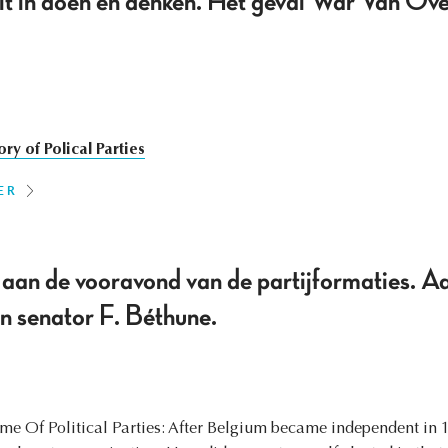
eit in doen en denken. Het geval War Van Ov
ory of Polical Parties
ER
 aan de vooravond van de partijformaties. Aa
an senator F. Béthune.
ime Of Political Parties: After Belgium became independent in 1