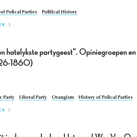
of Polical Parties
Political History
ER
n hatelykste partygeest". Opiniegroepen en 
826-1860)
c Party
Liberal Party
Orangism
History of Polical Parties
ER