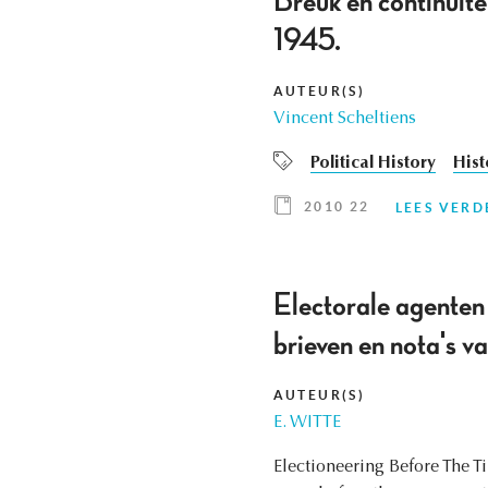
Breuk en continuït
1945.
AUTEUR(S)
Vincent Scheltiens
Political History
Hist
2010 22
LEES VERD
Electorale agenten
brieven en nota's v
AUTEUR(S)
E. WITTE
Electioneering Before The T