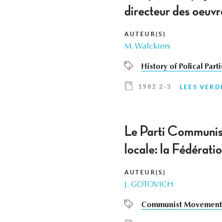
directeur des oeuv
AUTEUR(S)
M. Walckiers
History of Polical Part
1982 2-3
LEES VERD
Le Parti Communist
locale: la Fédérati
AUTEUR(S)
J. GOTOVICH
Communist Movement