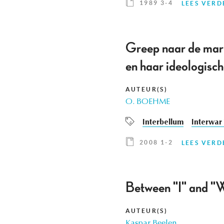
1989 3-4
LEES VERD
Greep naar de mar
en haar ideologische
AUTEUR(S)
O. BOEHME
Interbellum
Interwar
2008 1-2
LEES VERD
Between "I" and "W
AUTEUR(S)
Kaspar Beelen