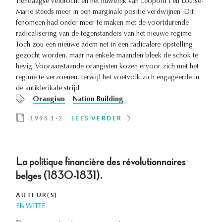
Tiendaagse veldtocht en het huwelijk van Leopold I en Louise-
Marie steeds meer in een marginale positie verdwijnen. Dit
fenomeen had onder meer te maken met de voortdurende
radicalisering van de tegenstanders van het nieuwe regime.
Toch zou een nieuwe adem net in een radicalere opstelling
gezocht worden, maar na enkele maanden bleek de schok te
hevig. Vooraanstaande orangisten kozen ervoor zich met het
regime te verzoenen, terwijl het voetvolk zich engageerde in
de antiklerikale strijd.
Orangism
Nation Building
1996 1-2
LEES VERDER
La politique financière des révolutionnaires
belges (1830-1831).
AUTEUR(S)
Els WITTE