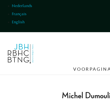
Overslaan en naar de inhoud gaan
Nederlands
Français
English
VOORPAGIN
Michel Dumoul