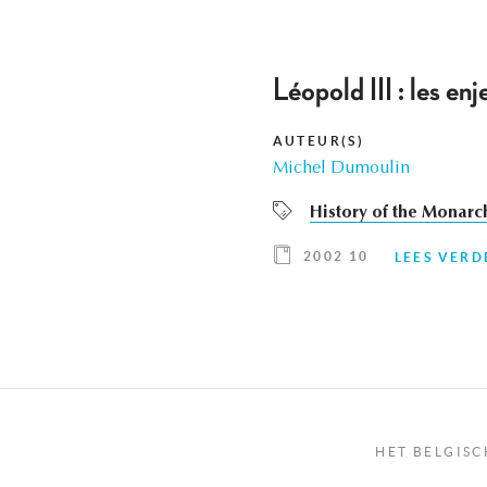
Léopold III : les en
AUTEUR(S)
Michel Dumoulin
History of the Monarc
2002 10
LEES VERD
HET BELGISC