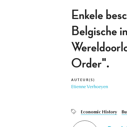
Enkele besc
Belgische i
Wereldoorlo
Order".
AUTEUR(S)
Etienne Verhoeyen
Economic History
Bu