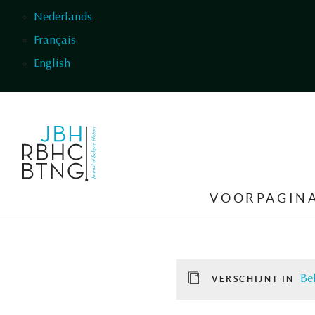
Overslaan en naar de inhoud gaan
Nederlands
Français
English
VOORPAGIN
Be
VERSCHIJNT IN