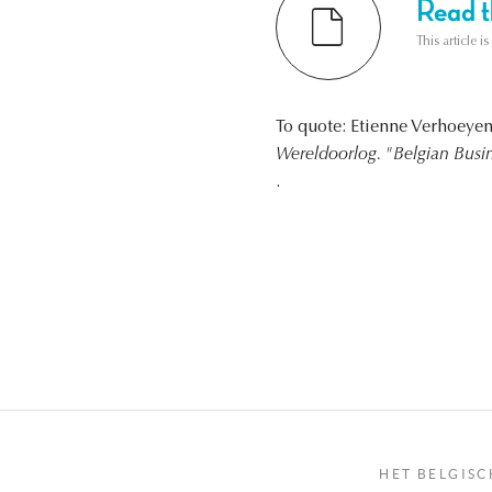
Read th
This article i
To quote: Etienne Verhoeye
Wereldoorlog. "Belgian Busi
.
HET BELGISC