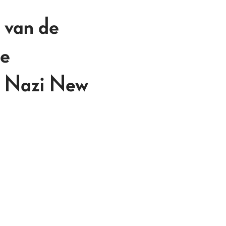
 van de
de
he Nazi New