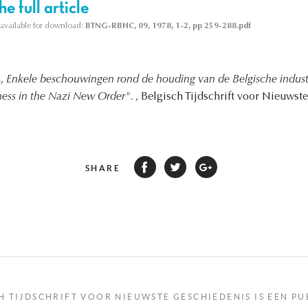
e full article
s available for download:
BTNG-RBHC, 09, 1978, 1-2, pp 259-288.pdf
n,
Enkele beschouwingen rond de houding van de Belgische indust
ness in the Nazi New Order".
, Belgisch Tijdschrift voor Nieuwst
SHARE
H TIJDSCHRIFT VOOR NIEUWSTE GESCHIEDENIS IS EEN PU