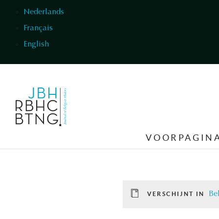
Overslaan en naar de inhoud gaan
Nederlands
Français
English
VOORPAGIN
Be
VERSCHIJNT IN