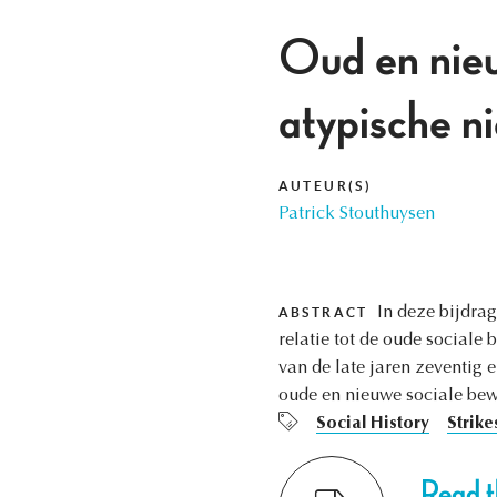
Oud en nieu
atypische n
AUTEUR(S)
Patrick Stouthuysen
In deze bijdra
ABSTRACT
relatie tot de oude sociale
van de late jaren zeventig 
oude en nieuwe sociale be
Social History
Strike
Read th