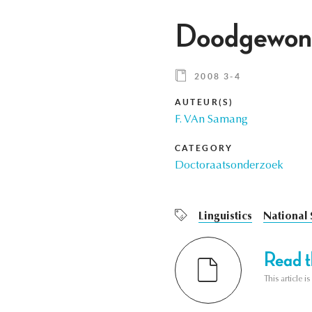
Doodgewone
2008 3-4
AUTEUR(S)
F. VAn Samang
CATEGORY
Doctoraatsonderzoek
Linguistics
National 
Read th
This article i