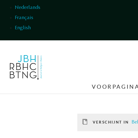
Overslaan en naar de inhoud gaan
Nederlands
Français
English
VOORPAGIN
Be
VERSCHIJNT IN