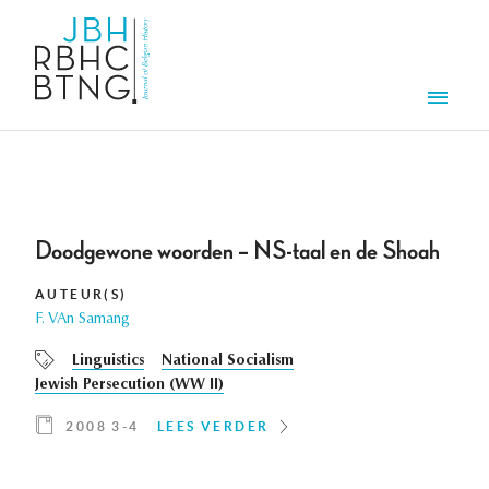
Overslaan en naar de inhoud gaan
Men
Doodgewone woorden – NS-taal en de Shoah
AUTEUR(S)
F. VAn Samang
Linguistics
National Socialism
Jewish Persecution (WW II)
2008 3-4
LEES VERDER