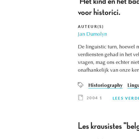
'Het kind en het bad
voor historici.
AUTEUR(S)
Jan Dumolyn
De linguistic turn, hoewel 
verdiensten gehad in het ve
vragen, mag ons echter niet 
onafhankelijk van onze ken
Historiography
Lingu
2004 1
LEES VERD
Les krausistes "bel