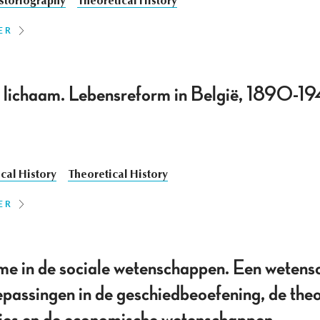
storiography
Theoretical History
ER
t lichaam. Lebensreform in België, 1890-1
cal History
Theoretical History
ER
sme in de sociale wetenschappen. Een wetens
passingen in de geschiedbeoefening, de theo