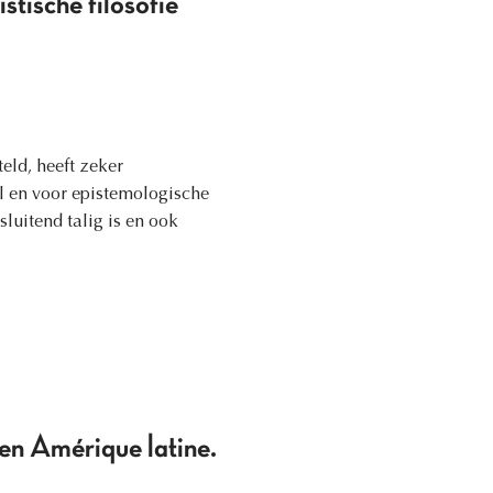
stische filosofie
eld, heeft zeker
al en voor epistemologische
sluitend talig is en ook
 en Amérique latine.