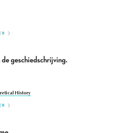
ER
de geschiedschrijving.
etical History
ER
sme.