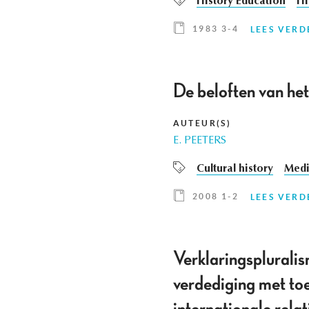
History Education
Hi
1983 3-4
LEES VERD
De beloften van he
AUTEUR(S)
E. PEETERS
Cultural history
Medi
2008 1-2
LEES VERD
Verklaringsplurali
verdediging met toe