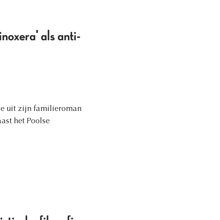
oxera' als anti-
e uit zijn familieroman
aast het Poolse