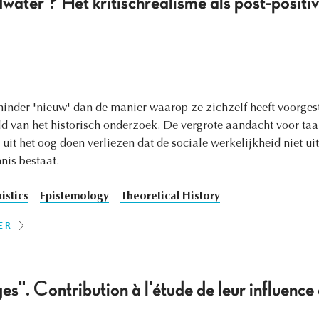
water'? Het kritischrealisme als post-positivi
minder 'nieuw' dan de manier waarop ze zichzelf heeft voorgest
ld van het historisch onderzoek. De vergrote aandacht voor ta
uit het oog doen verliezen dat de sociale werkelijkheid niet uit
nis bestaat.
istics
Epistemology
Theoretical History
ER
ges". Contribution à l'étude de leur influence