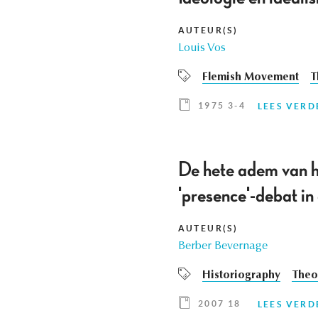
AUTEUR(S)
Louis Vos
Flemish Movement
T
1975 3-4
LEES VERD
De hete adem van he
'presence'-debat in 
AUTEUR(S)
Berber Bevernage
Historiography
Theor
2007 18
LEES VERD