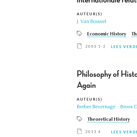
internationale rel
AUTEUR(S)
J. Van Bouwel
Economic History
Th
2003 1-2
LEES VERD
Philosophy of Histo
Again
AUTEUR(S)
Berber Bevernage
Broos 
Theoretical History
2013 4
LEES VERD