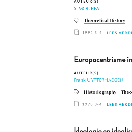
AUTEUR(S)
S. MONREAL
Theoretical History
1992 3-4
LEES VERD
Europacentrisme in 
AUTEUR(S)
Frank UYTTERHAEGEN
Historiography
Theor
1978 3-4
LEES VERD
Ideologie en ideali