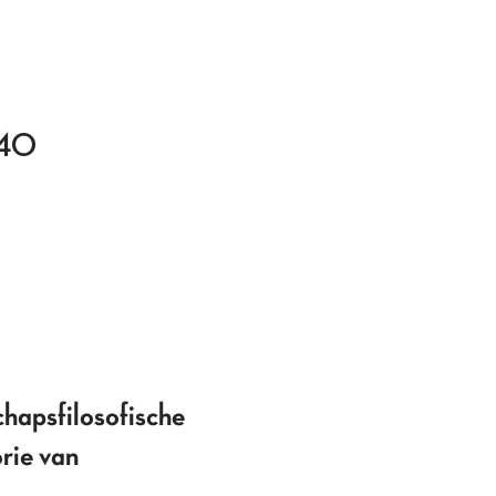
940
chapsfilosofische
rie van