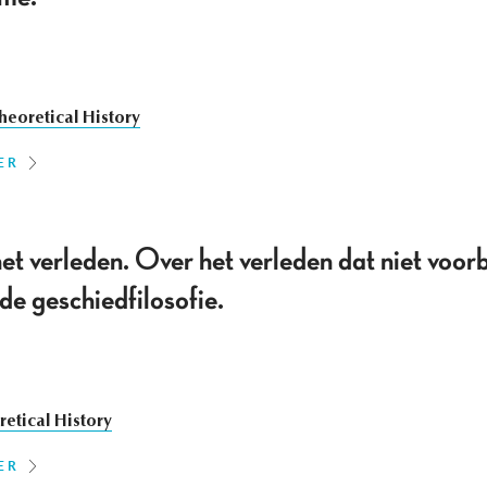
heoretical History
ER
t verleden. Over het verleden dat niet voorbi
de geschiedfilosofie.
etical History
ER