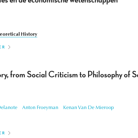
aties en de economische wetenschappen
eoretical History
ER
ry, from Social Criticism to Philosophy of 
Delanote
Anton Froeyman
Kenan Van De Mieroop
ER