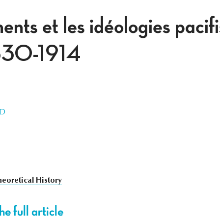
nts et les idéologies pacifi
1830-1914
RD
heoretical History
e full article