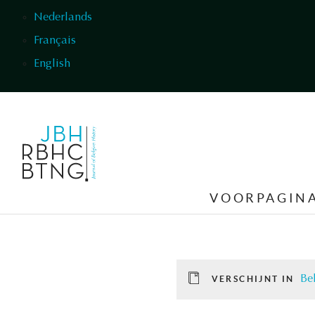
Overslaan en naar de inhoud gaan
Nederlands
Français
English
VOORPAGIN
Be
VERSCHIJNT IN