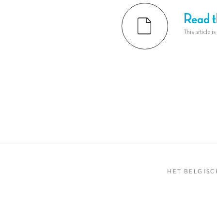
Read th
This article i
HET BELGISC