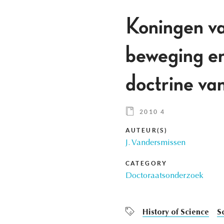
Koningen va
beweging en
doctrine va
2010 4
AUTEUR(S)
J. Vandersmissen
CATEGORY
Doctoraatsonderzoek
History of Science
S