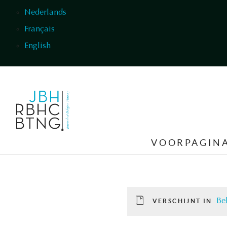
Overslaan en naar de inhoud gaan
Nederlands
Français
English
VOORPAGIN
Be
VERSCHIJNT IN