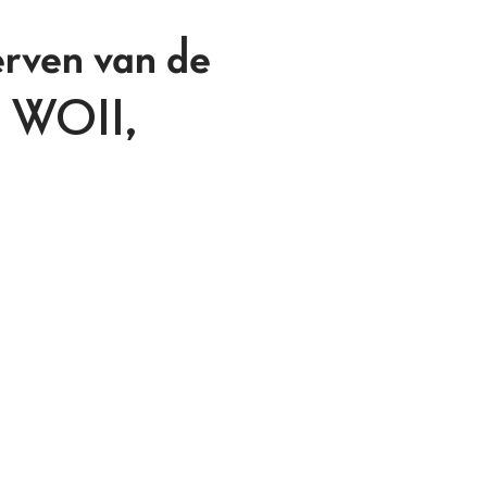
rven van de
an WOII,