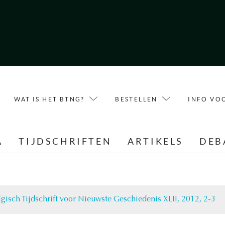
WAT IS HET BTNG?
BESTELLEN
INFO VO
A
TIJDSCHRIFTEN
ARTIKELS
DEB
lgisch Tijdschrift voor Nieuwste Geschiedenis XLII, 2012, 2-3