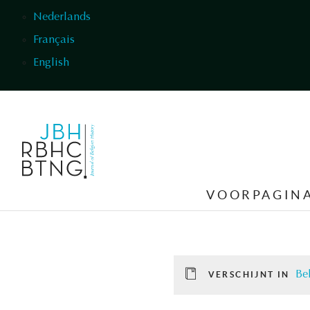
Overslaan en naar de inhoud gaan
Nederlands
Français
English
VOORPAGIN
Be
VERSCHIJNT IN