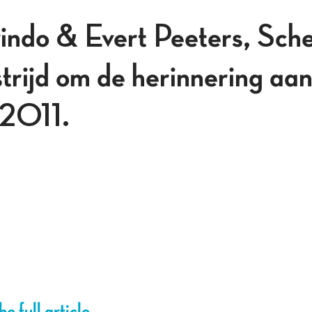
ndo & Evert Peeters, Sche
strijd om de herinnering a
 2011.
e full article