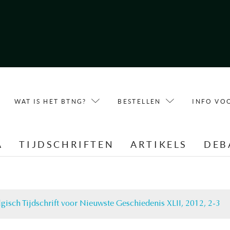
WAT IS HET BTNG?
BESTELLEN
INFO VO
A
TIJDSCHRIFTEN
ARTIKELS
DEB
lgisch Tijdschrift voor Nieuwste Geschiedenis XLII, 2012, 2-3