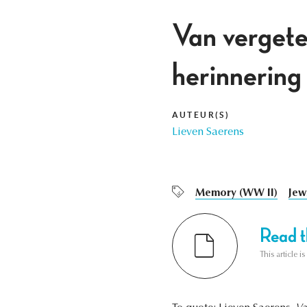
Van vergete
herinnering
AUTEUR(S)
Lieven Saerens
Memory (WW II)
Jew
Read th
This article i