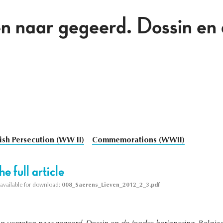
n naar gegeerd. Dossin en
ish Persecution (WW II)
Commemorations (WWII)
e full article
s available for download:
008_Saerens_Lieven_2012_2_3.pdf