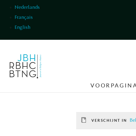
Overslaan en naar de inhoud gaan
Nederlands
Français
English
VOORPAGIN
Be
VERSCHIJNT IN