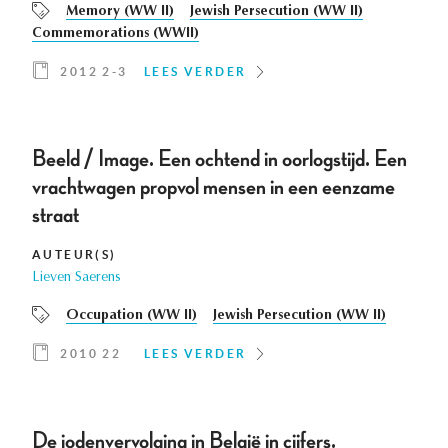
Memory (WW II)
Jewish Persecution (WW II)
Commemorations (WWII)
2012 2-3
LEES VERDER
Beeld / Image. Een ochtend in oorlogstijd. Een
vrachtwagen propvol mensen in een eenzame
straat
AUTEUR(S)
Lieven Saerens
Occupation (WW II)
Jewish Persecution (WW II)
2010 22
LEES VERDER
De jodenvervolging in België in cijfers.