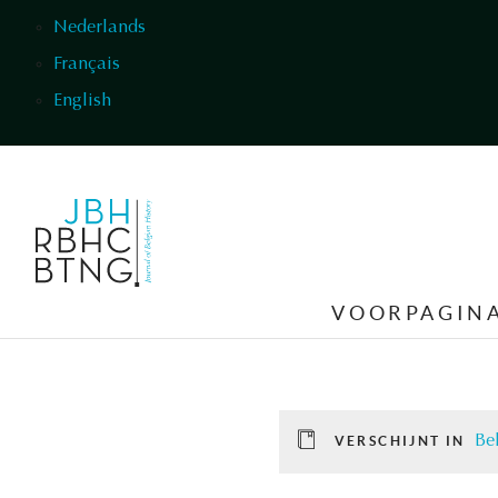
Overslaan en naar de inhoud gaan
Nederlands
Français
English
VOORPAGIN
Be
VERSCHIJNT IN