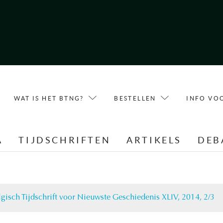
WAT IS HET BTNG?
BESTELLEN
INFO VO
A
TIJDSCHRIFTEN
ARTIKELS
DEB
lgisch Tijdschrift voor Nieuwste Geschiedenis XLIV, 2014, 2/3