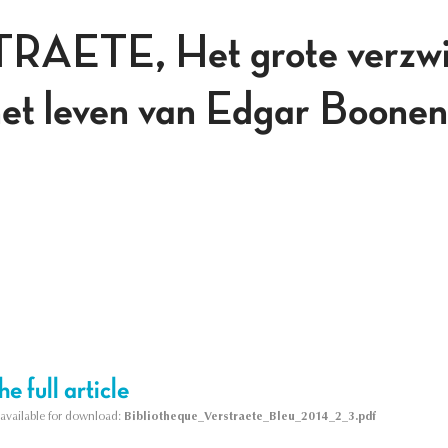
AETE, Het grote verzwi
het leven van Edgar Boonen
e full article
s available for download:
Bibliotheque_Verstraete_Bleu_2014_2_3.pdf