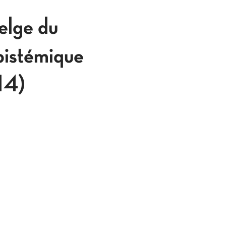
lge du
pistémique
914)