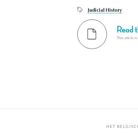
Judicial History
Read th
This article i
HET BELGISC