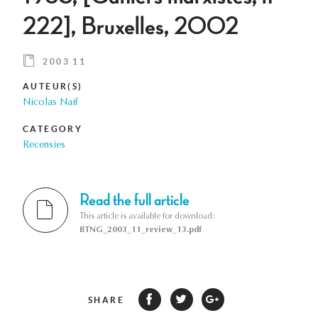
222], Bruxelles, 2002
2003 11
AUTEUR(S)
Nicolas Naif
CATEGORY
Recensies
Read the full article
This article is available for download:
BTNG_2003_11_review_13.pdf
SHARE