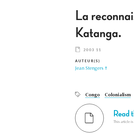
La reconnai
Katanga.
2003 11
AUTEUR(S)
Jean Stengers †
Congo
Colonialism
Read th
This article i