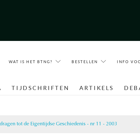
WAT IS HET BTNG?
BESTELLEN
INFO VO
A
TIJDSCHRIFTEN
ARTIKELS
DEB
jdragen tot de Eigentijdse Geschiedenis - nr 11 - 2003