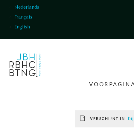
Overslaan en naar de inhoud gaan
Nederlands
Français
English
VOORPAGIN
Bi
VERSCHIJNT IN