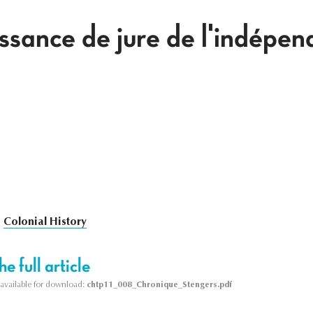
ssance de jure de l'indépe
Colonial History
e full article
s available for download:
chtp11_008_Chronique_Stengers.pdf