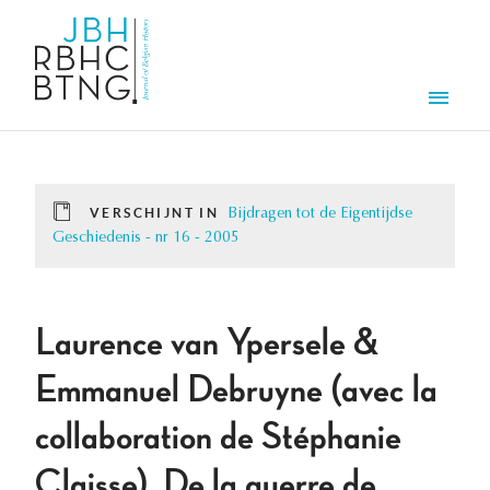
Overslaan en naar de inhoud gaan
Men
VERSCHIJNT IN
Bijdragen tot de Eigentijdse
Geschiedenis - nr 16 - 2005
Laurence van Ypersele &
Emmanuel Debruyne (avec la
collaboration de Stéphanie
Claisse), De la guerre de