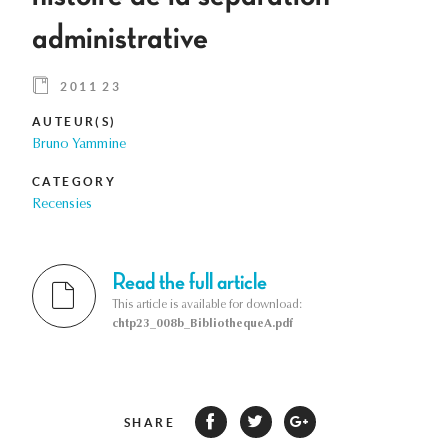
administrative
2011 23
AUTEUR(S)
Bruno Yammine
CATEGORY
Recensies
Read the full article
This article is available for download:
chtp23_008b_BibliothequeA.pdf
SHARE