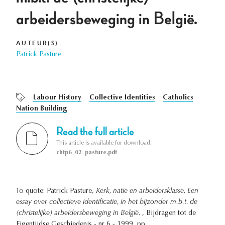
arbeidersbeweging in België.
AUTEUR(S)
Patrick Pasture
Labour History
Collective Identities
Catholics
Nation Building
Read the full article
This article is available for download:
chtp6_02_pasture.pdf
To quote: Patrick Pasture,
Kerk, natie en arbeidersklasse. Een
essay over collectieve identificatie, in het bijzonder m.b.t. de
(christelijke) arbeidersbeweging in België.
, Bijdragen tot de
Eigentijdse Geschiedenis - nr 6 - 1999, pp. .