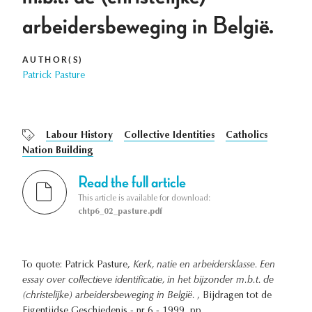
arbeidersbeweging in België.
AUTHOR(S)
Patrick Pasture
Labour History
Collective Identities
Catholics
Nation Building
Read the full article
This article is available for download:
chtp6_02_pasture.pdf
To quote: Patrick Pasture,
Kerk, natie en arbeidersklasse. Een
essay over collectieve identificatie, in het bijzonder m.b.t. de
(christelijke) arbeidersbeweging in België.
, Bijdragen tot de
Eigentijdse Geschiedenis - nr 6 - 1999, pp. .