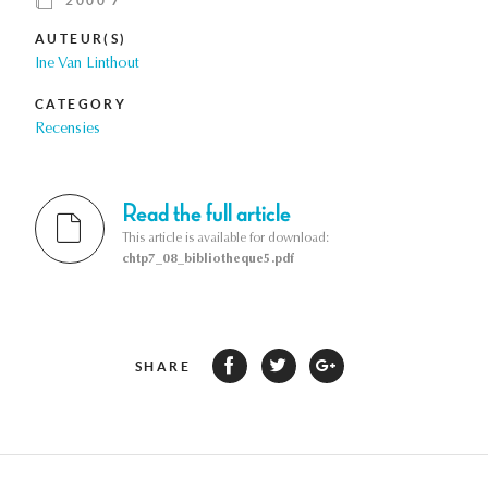
2000 7
AUTEUR(S)
Ine Van Linthout
CATEGORY
Recensies
Read the full article
This article is available for download:
chtp7_08_bibliotheque5.pdf
SHARE