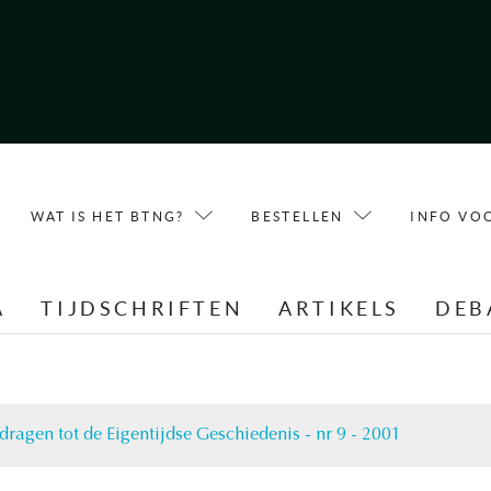
WAT IS HET BTNG?
BESTELLEN
INFO VO
A
TIJDSCHRIFTEN
ARTIKELS
DEB
dragen tot de Eigentijdse Geschiedenis - nr 9 - 2001