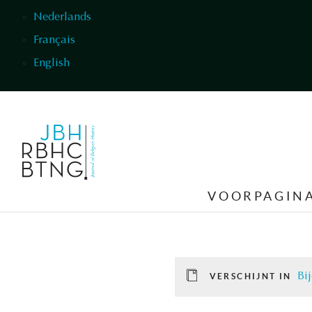
Overslaan en naar de inhoud gaan
Nederlands
Français
English
VOORPAGIN
Bij
VERSCHIJNT IN