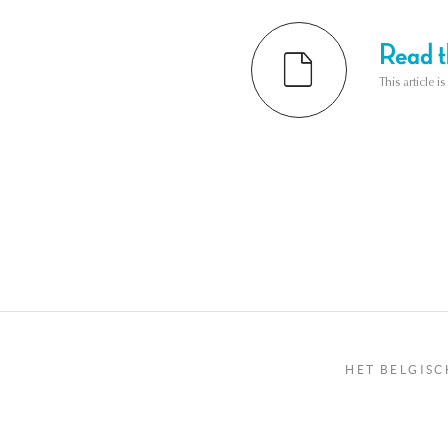
Read th
This article i
HET BELGISC