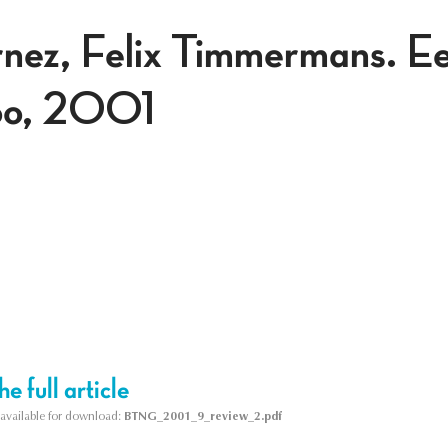
ez, Felix Timmermans. Een
noo, 2001
e full article
s available for download:
BTNG_2001_9_review_2.pdf