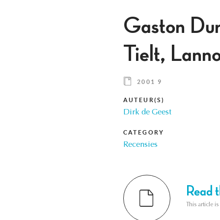
Gaston Durn
Tielt, Lan
2001 9
AUTEUR(S)
Dirk de Geest
CATEGORY
Recensies
Read th
This article i