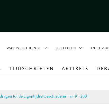
WAT IS HET BTNG?
BESTELLEN
INFO VO
A
TIJDSCHRIFTEN
ARTIKELS
DEB
dragen tot de Eigentijdse Geschiedenis - nr 9 - 2001