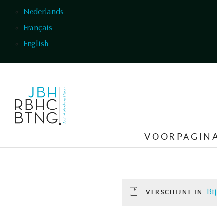
Overslaan en naar de inhoud gaan
Nederlands
Français
English
VOORPAGIN
Bij
VERSCHIJNT IN