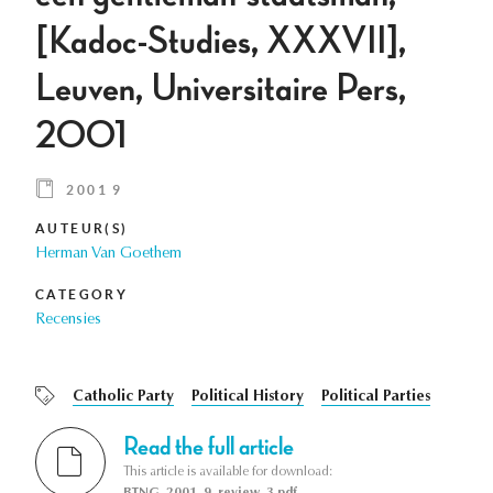
[Kadoc-Studies, XXXVII],
Leuven, Universitaire Pers,
2001
2001 9
AUTEUR(S)
Herman Van Goethem
CATEGORY
Recensies
Catholic Party
Political History
Political Parties
Read the full article
This article is available for download:
BTNG_2001_9_review_3.pdf