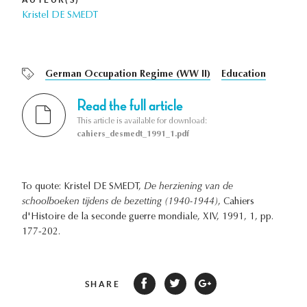
Kristel DE SMEDT
German Occupation Regime (WW II)
Education
Read the full article
This article is available for download:
cahiers_desmedt_1991_1.pdf
To quote: Kristel DE SMEDT,
De herziening van de
schoolboeken tijdens de bezetting (1940-1944)
, Cahiers
d'Histoire de la seconde guerre mondiale, XIV, 1991, 1, pp.
177-202.
SHARE