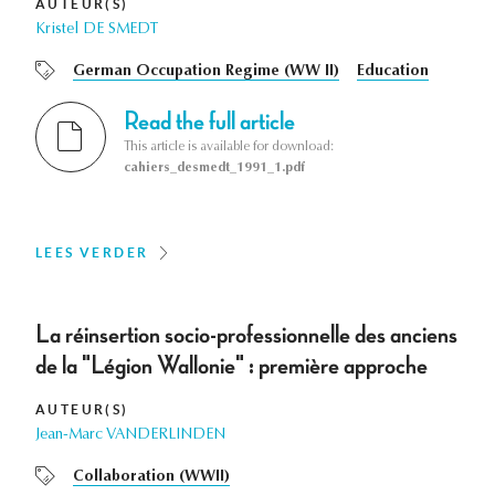
AUTEUR(S)
Kristel DE SMEDT
German Occupation Regime (WW II)
Education
Read the full article
This article is available for download:
cahiers_desmedt_1991_1.pdf
LEES VERDER
La réinsertion socio-professionnelle des anciens
de la "Légion Wallonie" : première approche
AUTEUR(S)
Jean-Marc VANDERLINDEN
Collaboration (WWII)