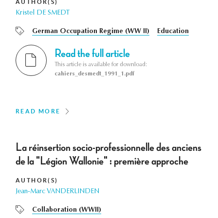
AUTHOR(S)
Kristel DE SMEDT
German Occupation Regime (WW II)
Education
Read the full article
This article is available for download:
cahiers_desmedt_1991_1.pdf
READ MORE
La réinsertion socio-professionnelle des anciens
de la "Légion Wallonie" : première approche
AUTHOR(S)
Jean-Marc VANDERLINDEN
Collaboration (WWII)