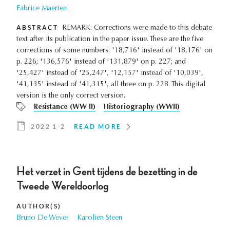
Fabrice Maerten
ABSTRACT
REMARK: Corrections were made to this debate
text after its publication in the paper issue. These are the five
corrections of some numbers: '18,716' instead of '18,176' on
p. 226; '136,576' instead of '131,879' on p. 227; and
'25,427' instead of '25,247', '12,157' instead of '10,039',
'41,135' instead of '41,315', all three on p. 228. This digital
version is the only correct version.
Resistance (WW II)
Historiography (WWII)
2022 1-2
READ MORE
Het verzet in Gent tijdens de bezetting in de
Tweede Wereldoorlog
AUTHOR(S)
Bruno De Wever
Karolien Steen