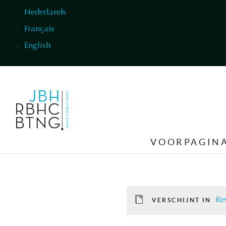
Overslaan en naar de inhoud gaan
Nederlands
Français
English
VOORPAGIN
Re
VERSCHIJNT IN