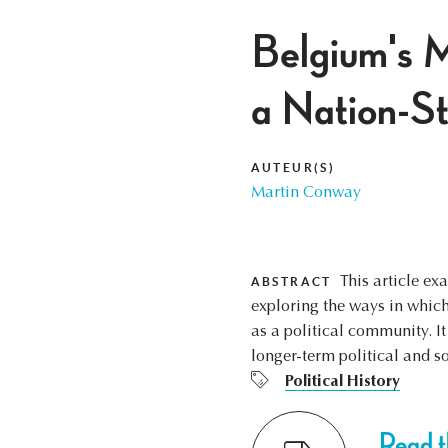
Belgium's M
a Nation-S
AUTEUR(S)
Martin Conway
This article ex
ABSTRACT
exploring the ways in whic
as a political community. I
longer-term political and so
Political History
Read th