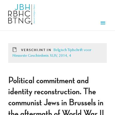
Overslaan en naar de inhoud gaan
Men
VERSCHIJNT IN
Belgisch Tijdschrift voor
Nieuwste Geschiedenis XLIV, 2014, 4
Political commitment and
identity reconstruction. The
communist Jews in Brussels in
the aftermath of World War II