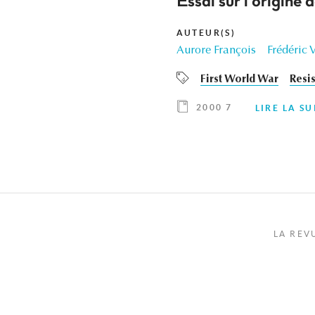
Essai sur l'origine
AUTEUR(S)
Aurore François
Frédéric 
First World War
Resi
2000 7
LIRE LA SU
LA REV