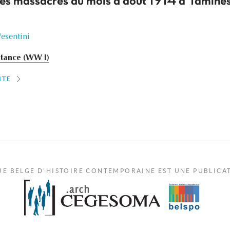
 des massacres du mois d'août 1914 à Tamines
Vesentini
stance (WW I)
ITE
UE BELGE D'HISTOIRE CONTEMPORAINE EST UNE PUBLICA