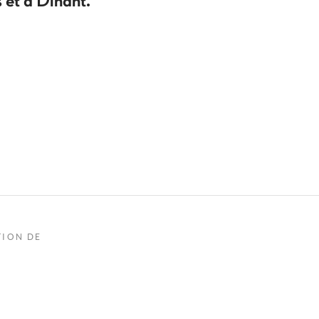
 et à Dinant.
TION DE